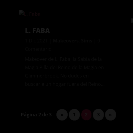
L. FABA
1 Dic 2021
|
Makeovers
,
Sims
| 0
Comentario
Makeover de L. Faba, la Sabia de la
Magia Pilla del Reino de la Magia en
Glimmerbrook. No dudes en
buscarle un hogar fuera del Reino…
Página 2 de 3
«
1
2
3
»