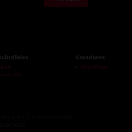
scindibles
Creadores
sLab
ThisIsThem
anito INC
esta web si eres menor de edad.
CONTACTO