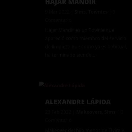
HAJAR MANDIR
9 Mar 2022
|
Sims
,
Townies
| 0
Comentario
Hajar Mandir es un Townie que
apareció como miembro del servicio
de limpieza que como ya es habitual,
ha terminado siendo…
ALEXANDRE LÁPIDA
23 Feb 2022
|
Makeovers
,
Sims
| 0
Comentario
Makeover del hijo menor de Elvira y