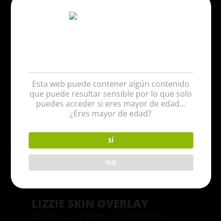
Verificación de
Edad
Esta web puede contener algún contenido
que puede resultar sensible por lo que solo
puedes acceder si eres mayor de edad...
¿Eres mayor de edad?
SÍ
NO
LIZZIE SKIN OVERLAY
25 Sep 2021
|
Skins
| 0 Comentario