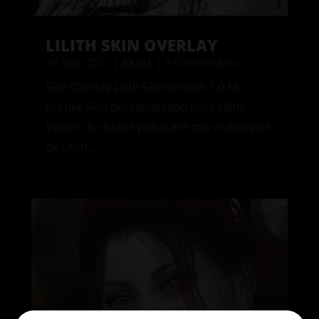
LILITH SKIN OVERLAY
26 Sep 2021
|
Skins
| 0 Comentario
Skin Overlay Lilith SkinVersión 1.0 Mi
primer Skin personalizado para Lilith
Vatore. En breve publicaré mis makeovers
de Lilith...