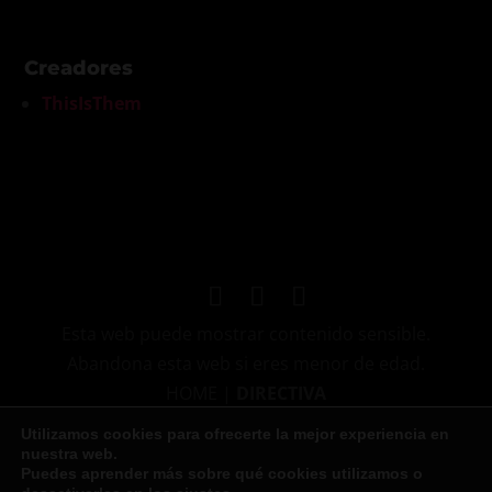
Creadores
ThisIsThem
Esta web puede mostrar contenido sensible.
Abandona esta web si eres menor de edad.
HOME |
DIRECTIVA
LEGAL
|
PRIVACIDAD
|
COOKIES
|
CONTACTO
Utilizamos cookies para ofrecerte la mejor experiencia en
nuestra web.
Puedes aprender más sobre qué cookies utilizamos o